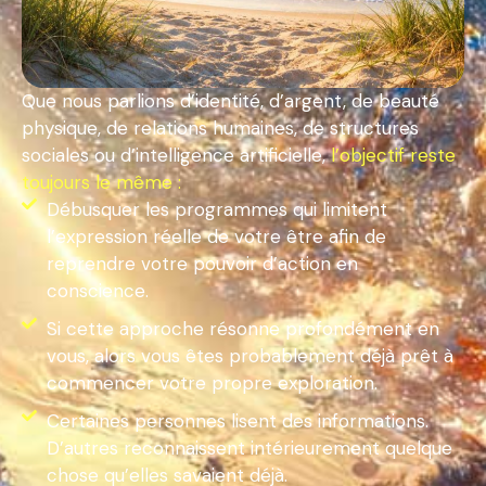
Que nous parlions d’identité, d’argent, de beauté
physique, de relations humaines, de structures
sociales ou d’intelligence artificielle,
l’objectif reste
toujours le même :
Débusquer les programmes qui limitent
l’expression réelle de votre être afin de
reprendre votre pouvoir d’action en
conscience.
Si cette approche résonne profondément en
vous, alors vous êtes probablement déjà prêt à
commencer votre propre exploration.
Certaines personnes lisent des informations.
D’autres reconnaissent intérieurement quelque
chose qu’elles savaient déjà.