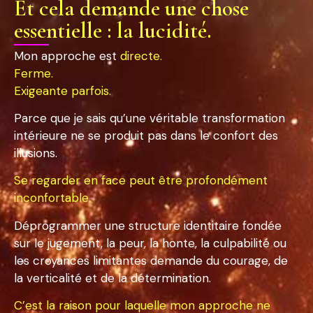
Et cela demande une chose
essentielle : la lucidité.
Mon approche est
directe.
Ferme.
Exigeante parfois.
Parce que je sais qu’une véritable transformation
intérieure ne se produit pas dans le confort des
illusions.
Se regarder en face peut être profondément
inconfortable.
Déprogrammer une structure identitaire fondée
sur le jugement, la peur, la honte, la culpabilité ou
les croyances limitantes demande du courage, de
la verticalité et de la détermination.
C’est la raison pour laquelle mon approche ne