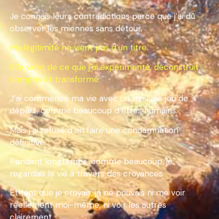
Je connais leurs contradictions parce que j’ai dû
observer les miennes sans détour.
Ma légitimité ne vient pas d’un titre.
Elle vient de ce que j’ai expérimenté, déconstruit,
compris et transformé.
J’ai commencé ma vie avec un mauvais jeu de
départ, comme beaucoup d’êtres humains.
Mais j’ai refusé d’en faire une condamnation
définitive.
Pendant longtemps, comme beaucoup, je
regardais la vie à travers des croyances.
Et tant que je croyais, je ne pouvais ni me voir
réellement moi-même, ni voir les autres
clairement.