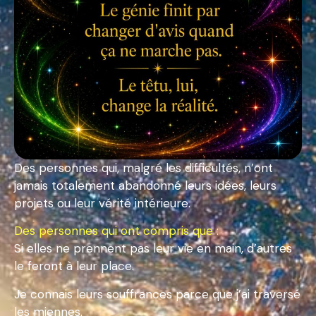
Des personnes qui, malgré les difficultés, n’ont
jamais totalement abandonné leurs idées, leurs
projets ou leur vérité intérieure.
Des personnes qui ont compris que :
Si elles ne prennent pas leur vie en main, d’autres
le feront à leur place.
Je connais leurs souffrances parce que j’ai traversé
les miennes.