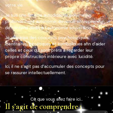
votre vie.
Je suis une femme autodidacte, polymathe,
profondément autonome, devenue entrepreneur
de contenu dédié à l’autonomie souveraine.
Je vulgarise des concepts psychologiques,
identitaires, génétiques et symboliques afin d’aider
celles et ceux qui sont prêts à regarder leur
propre construction intérieure avec lucidité.
Ici, il ne s’agit pas d’accumuler des concepts pour
se rassurer intellectuellement.
Ce que vous allez faire ici…
Il s’agit de comprendre :