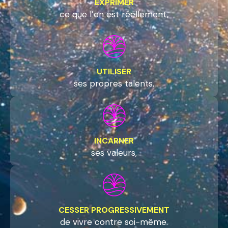
EXPRIMER
ce que l’on est réellement,
UTILISER
ses propres talents,
INCARNER
ses valeurs,
CESSER PROGRESSIVEMENT
de vivre contre soi-même.