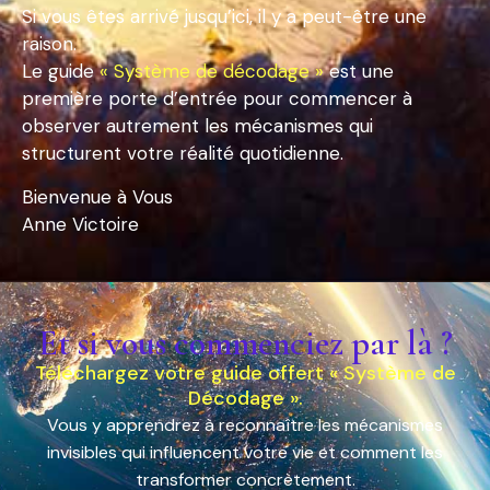
Si vous êtes arrivé jusqu’ici, il y a peut-être une
raison.
Le guide
« Système de décodage »
est une
première porte d’entrée pour commencer à
observer autrement les mécanismes qui
structurent votre réalité quotidienne.
Bienvenue à Vous
Anne Victoire
Et si vous commenciez par là ?
Téléchargez votre guide offert « Système de
Décodage ».
Vous y apprendrez à reconnaître les mécanismes
invisibles qui influencent votre vie et comment les
transformer concrètement.